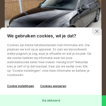
We gebruiken cookies, wil je dat?
Cookies zijn kleine tekstbestanden met informatie erin. Die
plaatsen we kort op je apparaat. Zo zien we bijvoorbeeld
welke pagina’s je zag, waar je afhaakte en wat je invulde. Op
die manier hebben wij informatie waar we jouw
websitebezoek beter mee maken. Handig toch? Natuurlijk
kies je zelf of je dat toestaat. Daar zijn we eerlijk over. Klik
Audi A4
op “Cookie instellingen”, vind meer informatie en beheer je
voorkeuren.
174.989 km
14-06-2019
Benzine
Verkocht
Cookie instellingen
Cookies weigeren
Ga akkoord