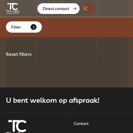
Direct contact
Home
Filter
2
Aanbod
Diensten
Reset filters
Over ons
Contact
Verkocht
U bent welkom op afspraak!
Contact