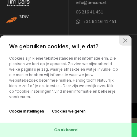
info@timcars.nl
06 216 41 451
+31 6 216 41 451
Openingstijden
Adres
We gebruiken cookies, wil je dat?
Maandag - vrijdag:
Jentjemeer 8
Cookies zijn kleine tekstbestanden met informatie erin. Die
plaatsen we kort op je apparaat. Zo zien we bijvoorbeeld
10:00 - 18:00 uur*
8502 TW Joure
welke pagina’s je zag, waar je afhaakte en wat je invulde. Op
Zaterdag:
die manier hebben wij informatie waar we jouw
10:00 - 16:00 uur*
websitebezoek beter mee maken. Handig toch? Natuurlijk
Let op: Geopend op
kies je zelf of je dat toestaat. Daar zijn we eerlijk over. Klik
op “Cookie instellingen”, vind meer informatie en beheer je
afspraak
voorkeuren.
Cookie instellingen
Cookies weigeren
Ga akkoord