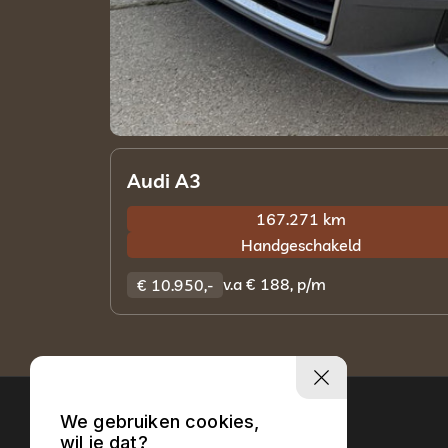
Audi A3
167.271 km
Handgeschakeld
v.a € 188, p/m
€ 10.950,-
We gebruiken cookies,
wil je dat?