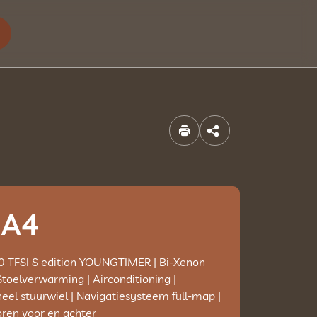
Aanbod
Diensten
Over ons
 A4
Contact
0 TFSI S edition YOUNGTIMER | Bi-Xenon
Verkocht
 Stoelverwarming | Airconditioning |
eel stuurwiel | Navigatiesysteem full-map |
ren voor en achter