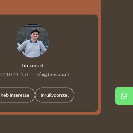
Timcars.nl
6 216 41 451
info@timcars.nl
k heb interesse
Inruilvoorstel