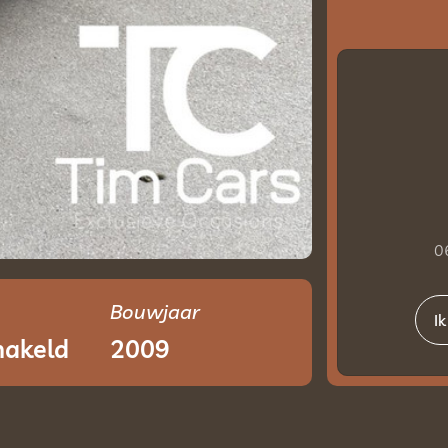
0
Bouwjaar
I
akeld
2009