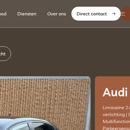
bod
Diensten
Over ons
Direct contact
cht
Audi
Limousine 2.
verlichting |
Multifunction
Parkeersenso