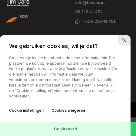
info@timcars.nl
06 216 41 451
+31 6 216 41 451
Openingstijden
Adres
We gebruiken cookies, wil je dat?
Maandag - vrijdag:
Jentjemeer 8
Cookies zijn kleine tekstbestanden met informatie erin. Die
plaatsen we kort op je apparaat. Zo zien we bijvoorbeeld
10:00 - 18:00 uur*
8502 TW Joure
welke pagina’s je zag, waar je afhaakte en wat je invulde. Op
Zaterdag:
die manier hebben wij informatie waar we jouw
10:00 - 16:00 uur*
websitebezoek beter mee maken. Handig toch? Natuurlijk
Let op: Geopend op
kies je zelf of je dat toestaat. Daar zijn we eerlijk over. Klik
op “Cookie instellingen”, vind meer informatie en beheer je
afspraak
voorkeuren.
Cookie instellingen
Cookies weigeren
Ga akkoord