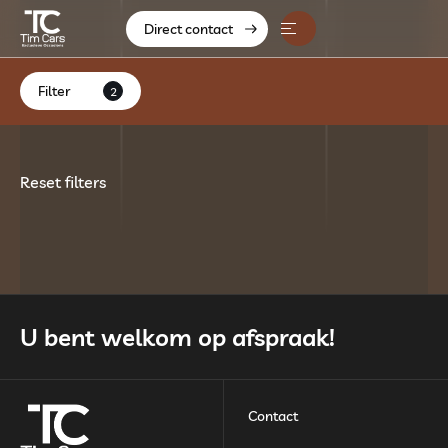
Direct contact
Home
Filter
2
Aanbod
Diensten
Reset filters
Over ons
Contact
Verkocht
U bent welkom op afspraak!
Contact