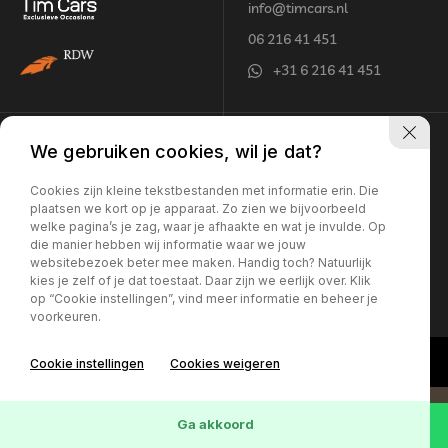
info@timcars.nl
06 216 41 451
+31 6 216 41 451
Openingstijden
Adres
We gebruiken cookies, wil je dat?
Maandag - vrijdag:
Jentjemeer 8
Cookies zijn kleine tekstbestanden met informatie erin. Die
plaatsen we kort op je apparaat. Zo zien we bijvoorbeeld
10:00 - 18:00 uur*
8502 TW Joure
welke pagina’s je zag, waar je afhaakte en wat je invulde. Op
Zaterdag:
die manier hebben wij informatie waar we jouw
10:00 - 16:00 uur*
websitebezoek beter mee maken. Handig toch? Natuurlijk
Let op: Geopend op
kies je zelf of je dat toestaat. Daar zijn we eerlijk over. Klik
op “Cookie instellingen”, vind meer informatie en beheer je
afspraak
voorkeuren.
Cookie instellingen
Cookies weigeren
Ga akkoord