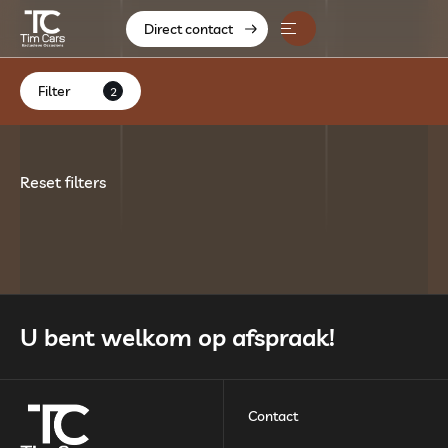
Direct contact
Home
Filter
2
Aanbod
Diensten
Reset filters
Over ons
Contact
Verkocht
U bent welkom op afspraak!
Contact