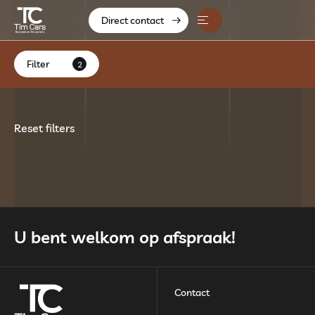
Direct contact
Home
Filter
2
Aanbod
Diensten
Reset filters
Over ons
Contact
Verkocht
U bent welkom op afspraak!
Contact