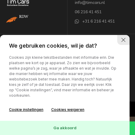
info@timcars.nl
06 216 41 451
+31 6 216 41 451
Openingstijden
Adres
We gebruiken cookies, wil je dat?
Maandag - vrijdag:
Jentjemeer 8
Cookies zijn kleine tekstbestanden met informatie erin. Die
plaatsen we kort op je apparaat. Zo zien we bijvoorbeeld
10:00 - 18:00 uur*
8502 TW Joure
welke pagina’s je zag, waar je afhaakte en wat je invulde. Op
Zaterdag:
die manier hebben wij informatie waar we jouw
10:00 - 16:00 uur*
websitebezoek beter mee maken. Handig toch? Natuurlijk
Let op: Geopend op
kies je zelf of je dat toestaat. Daar zijn we eerlijk over. Klik
op “Cookie instellingen”, vind meer informatie en beheer je
afspraak
voorkeuren.
Cookie instellingen
Cookies weigeren
Ga akkoord